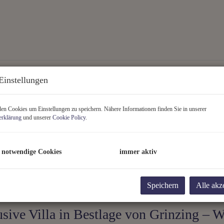
Vermarktungsart
Ob
Einstellungen
Alle
Miete
Kauf
n Cookies um Einstellungen zu speichern. Nähere Informationen finden Sie in unserer
Zimmer
Wo
erklärung
und unserer
Cookie Policy
.
-
 notwendige Cookies
immer aktiv
Speichern
Alle akz
sive Villa in Bestlage von Grinzing – 