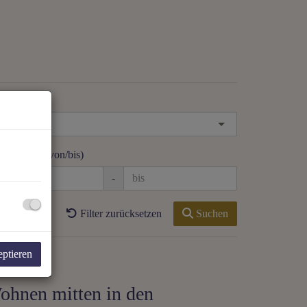
jektart
hnfläche (von/bis)
-
Filter zurücksetzen
Suchen
eptieren
Wohnen mitten in den