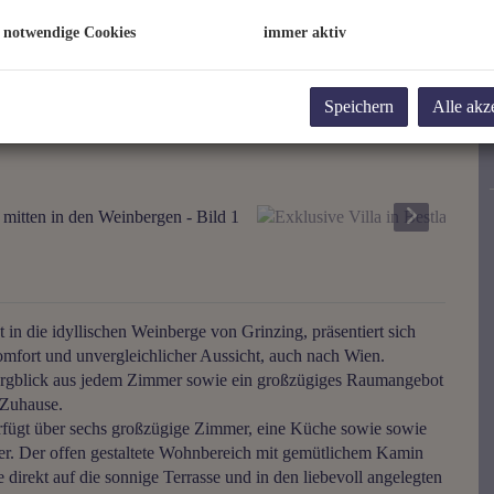
 notwendige Cookies
immer aktiv
Speichern
Alle akz
 in die idyllischen Weinberge von Grinzing, präsentiert sich
fort und unvergleichlicher Aussicht, auch nach Wien.
ergblick aus jedem Zimmer sowie ein großzügiges Raumangebot
 Zuhause.
erfügt über sechs großzügige Zimmer, eine Küche sowie sowie
er. Der offen gestaltete Wohnbereich mit gemütlichem Kamin
 direkt auf die sonnige Terrasse und in den liebevoll angelegten