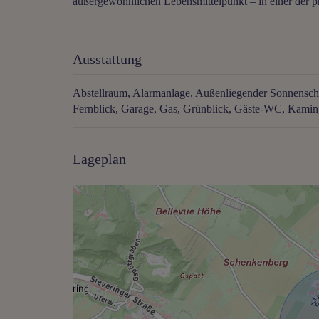
außergewöhnlichen Lebensmittelpunkt – in einer der p
Ausstattung
Abstellraum
Alarmanlage
Außenliegender Sonnensch
Fernblick
Garage
Gas
Grünblick
Gäste-WC
Kamin
Lageplan