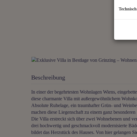
Technisch
Beschreibung
In einer der begehrtesten Wohnlagen Wiens, eingebettet
diese charmante Villa mit außergewöhnlichem Wohnkom
Absolute Ruhelage, ein traumhafter Grün- und Weinb
machen diese Liegenschaft zu einem ganz besonderen
Die Villa erstreckt sich über zwei Wohnebenen und v
drei hochwertig und geschmackvoll modernisierte Bäd
bildet das Herzstück des Hauses. Von hier gelangen Sie