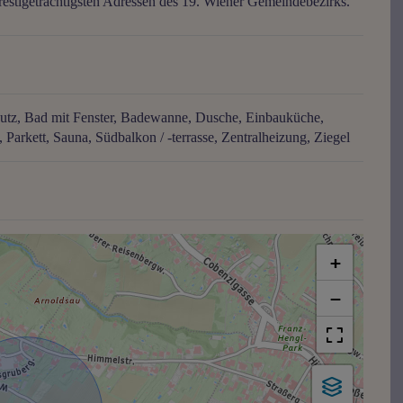
restigeträchtigsten Adressen des 19. Wiener Gemeindebezirks.
utz
Bad mit Fenster
Badewanne
Dusche
Einbauküche
Parkett
Sauna
Südbalkon / -terrasse
Zentralheizung
Ziegel
+
−