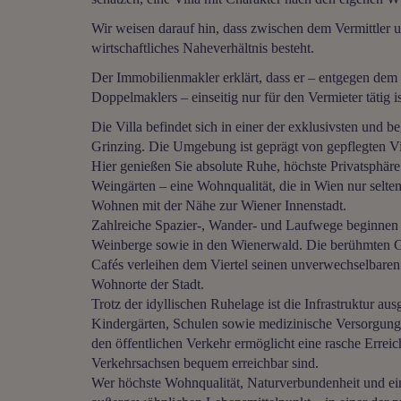
Wir weisen darauf hin, dass zwischen dem Vermittler u
wirtschaftliches Naheverhältnis besteht.
Der Immobilienmakler erklärt, dass er – entgegen dem
Doppelmaklers – einseitig nur für den Vermieter tätig is
Die Villa befindet sich in einer der exklusivsten und
Grinzing. Die Umgebung ist geprägt von gepflegten Vi
Hier genießen Sie absolute Ruhe, höchste Privatsphär
Weingärten – eine Wohnqualität, die in Wien nur selten
Wohnen mit der Nähe zur Wiener Innenstadt.
Zahlreiche Spazier-, Wander- und Laufwege beginnen p
Weinberge sowie in den Wienerwald. Die berühmten Gr
Cafés verleihen dem Viertel seinen unverwechselbare
Wohnorte der Stadt.
Trotz der idyllischen Ruhelage ist die Infrastruktur au
Kindergärten, Schulen sowie medizinische Versorgun
den öffentlichen Verkehr ermöglicht eine rasche Errei
Verkehrsachsen bequem erreichbar sind.
Wer höchste Wohnqualität, Naturverbundenheit und ein