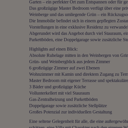
Garten – ein perfekter Ort zum Entspannen oder für ge
Das großzügige Master Bedroom verfügt über eine priv
Weinberge und das umliegende Grün – ein Rückzugsort
Die Immobilie befindet sich in einem gepflegten Zusta
Vorstellungen in eine exklusive Residenz zu verwande
Abgerundet wird das Angebot durch viel Stauraum, ein
Parkettböden, eine Doppelgarage sowie zusätzliche Ste
Highlights auf einen Blick:
Absolute Ruhelage mitten in den Weinbergen von Gri
Grün- und Weinbergblick aus jedem Zimmer
6 großzügige Zimmer auf zwei Ebenen
Wohnzimmer mit Kamin und direktem Zugang zu Terr
Master Bedroom mit eigener Terrasse und spektakuläre
3 Bäder und großzügige Küche
Vollunterkellert mit viel Stauraum
Gas-Zentralheizung und Parkettböden
Doppelgarage sowie zusätzliche Stellplätze
Großes Potenzial zur individuellen Gestaltung
Eine seltene Gelegenheit für alle, die eine außergew
schätzen, eine Villa mit Charakter nach den eigenen