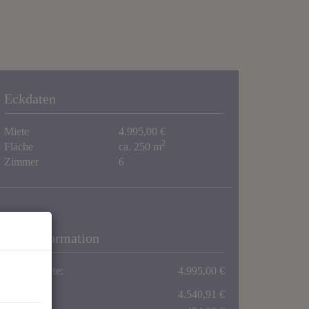
Eckdaten
Miete
4.995,00 €
2
Fläche
ca. 250 m
Zimmer
6
Preisinformation
Gesamtmiete:
4.995,00 €
Miete:
4.540,91 €