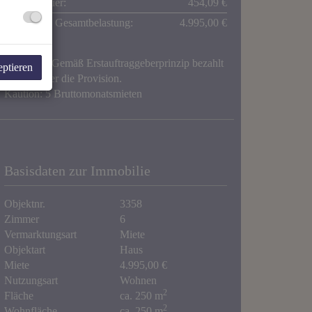
Umsatzsteuer:
454,09 €
monatliche Gesamtbelastung:
4.995,00 €
Provision:
Gemäß Erstauftraggeberprinzip bezahlt
eptieren
der Abgeber die Provision.
Kaution:
5 Bruttomonatsmieten
Basisdaten zur Immobilie
Objektnr.
3358
Zimmer
6
Vermarktungsart
Miete
Objektart
Haus
Miete
4.995,00 €
Nutzungsart
Wohnen
2
Fläche
ca. 250 m
2
Wohnfläche
ca. 250 m